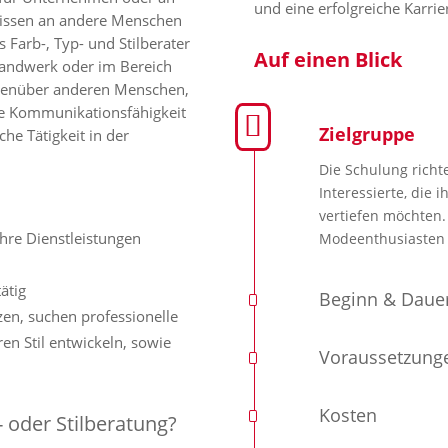
und eine erfolgreiche Karrie
 Wissen an andere Menschen
s Farb-, Typ- und Stilberater
Auf einen Blick
rhandwerk oder im Bereich
egenüber anderen Menschen,
e Kommunikationsfähigkeit
Zielgruppe
he Tätigkeit in der
Die Schulung richt
Interessierte, die 
vertiefen möchten.
Ihre Dienstleistungen
Modeenthusiasten f
ätig
Beginn & Daue
zen, suchen professionelle
ren Stil entwickeln, sowie
Voraussetzung
Kosten
- oder Stilberatung?