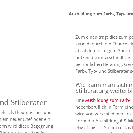
Ausbildung zum Farb-, Typ- und
Zum einen trägt dies zum p
kann dadurch die Chance ei
absolvieren steigen. Ganz n
nutzen die unterschiedlichs
persönlichen Beratung. Gerad
Farb-, Typ- und Stilberater s
Wie kann man sich im
Stilberatung weiterb
und Stilberater
Eine
Ausbildung zum Farb-, 
nebenberuflich in Form eine
ehr als theoretisches und
wird von verschiedenen Inst
n ein neuer Chef oder ein
Form der Ausbildung
6-9 M
dann wird diese Begegnung
etwa 4 bis 12 Stunden. Das
indruck trägt stilvolles