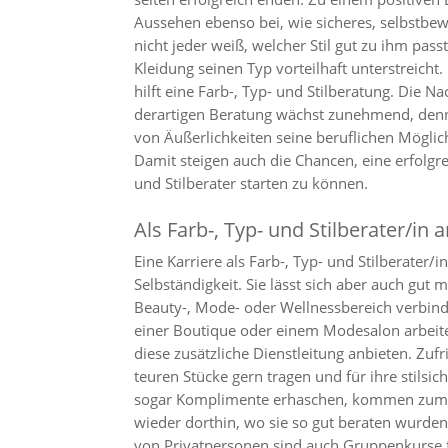
Aussehen ebenso bei, wie sicheres, selbstbe
nicht jeder weiß, welcher Stil gut zu ihm pass
Kleidung seinen Typ vorteilhaft unterstreicht
hilft eine Farb-, Typ- und Stilberatung. Die N
derartigen Beratung wächst zunehmend, de
von Äußerlichkeiten seine beruflichen Möglich
Damit steigen auch die Chancen, eine erfolgrei
und Stilberater starten zu können.
Als Farb-, Typ- und Stilberater/in 
Eine Karriere als Farb-, Typ- und Stilberater/in
Selbständigkeit. Sie lässt sich aber auch gut m
Beauty-, Mode- oder Wellnessbereich verbind
einer Boutique oder einem Modesalon arbeit
diese zusätzliche Dienstleitung anbieten. Zuf
teuren Stücke gern tragen und für ihre stils
sogar Komplimente erhaschen, kommen zum n
wieder dorthin, wo sie so gut beraten wurde
von Privatpersonen sind auch Gruppenkurse