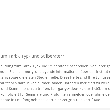
um Farb-, Typ- und Stilberater?
sbildung zum Farb-, Typ- und Stilberater einschreiben. Von Ihrer g
 finden Sie nicht nur grundlegende Informationen über das Institu
ng sowie die ersten Studienhefte. Diese Hefte sind Ihre Schlüssel
eaufgaben darauf, von aufmerksamen Dozenten korrigiert zu werd
 und Kommilitonen zu treffen, Lehrgangsvideos zu durchstöbern o
unkompliziert für Seminare und Prüfungen anmelden oder abmelden
umente in Empfang nehmen, darunter Zeugnis und Zertifikate.