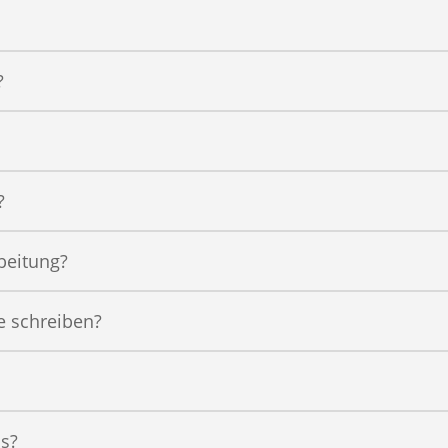
?
?
rbeitung?
e schreiben?
us?