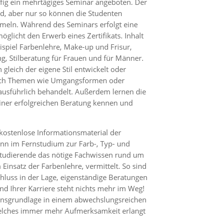
fig ein mehrtägiges Seminar angeboten. Der
end, aber nur so können die Studenten
meln. Während des Seminars erfolgt eine
glicht den Erwerb eines Zertifikats. Inhalt
spiel Farbenlehre, Make-up und Frisur,
, Stilberatung für Frauen und für Männer.
gleich der eigene Stil entwickelt oder
uch Themen wie Umgangsformen oder
usführlich behandelt. Außerdem lernen die
iner erfolgreichen Beratung kennen und
kostenlose Informationsmaterial der
enn im Fernstudium zur Farb-, Typ- und
tudierende das nötige Fachwissen rund um
 Einsatz der Farbenlehre, vermittelt. So sind
hluss in der Lage, eigenständige Beratungen
nd Ihrer Karriere steht nichts mehr im Weg!
sensgrundlage in einem abwechslungsreichen
 welches immer mehr Aufmerksamkeit erlangt