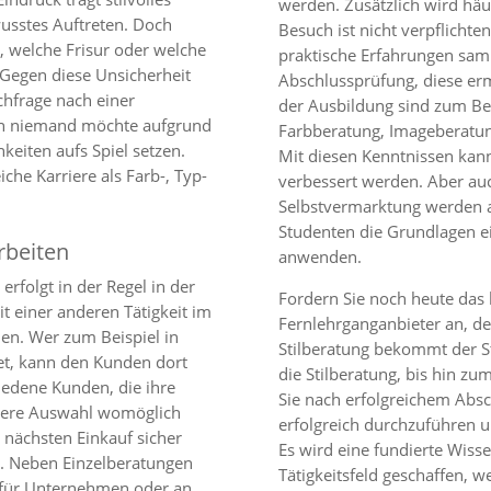
werden. Zusätzlich wird häu
wusstes Auftreten. Doch
Besuch ist nicht verpflicht
t, welche Frisur oder welche
praktische Erfahrungen sam
. Gegen diese Unsicherheit
Abschlussprüfung, diese ermö
achfrage nach einer
der Ausbildung sind zum Bei
nn niemand möchte aufgrund
Farbberatung, Imageberatung
keiten aufs Spiel setzen.
Mit diesen Kenntnissen kann 
che Karriere als Farb-, Typ-
verbessert werden. Aber a
Selbstvermarktung werden a
Studenten die Grundlagen e
arbeiten
anwenden.
 erfolgt in der Regel in der
Fordern Sie noch heute das 
it einer anderen Tätigkeit im
Fernlehrganganbieter an, d
en. Wer zum Beispiel in
Stilberatung bekommt der S
et, kann den Kunden dort
die Stilberatung, bis hin zum
riedene Kunden, die ihre
Sie nach erfolgreichem Absc
ichere Auswahl womöglich
erfolgreich durchzuführen u
ächsten Einkauf sicher
Es wird eine fundierte Wis
n. Neben Einzelberatungen
Tätigkeitsfeld geschaffen,
 für Unternehmen oder an